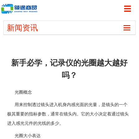
切
1
2
3
换
导
新闻资讯
航
切
换
导
航
新手必学，记录仪的光圈越大越好
吗？
光圈概念
用来控制透过镜头进入机身内感光面的光量，是镜头的一个
极其重要的指标参数，通常在镜头内。它的大小决定着通过镜头
进入感光元件的光线的多少。
光圈大小表达