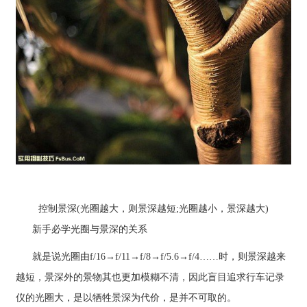
控制景深(光圈越大，则景深越短;光圈越小，景深越大)
新手必学光圈与景深的关系
就是说光圈由f/16→f/11→f/8→f/5.6→f/4……时，则景深越来
越短，景深外的景物其也更加模糊不清，因此盲目追求行车记录
仪的光圈大，是以牺牲景深为代价，是并不可取的。