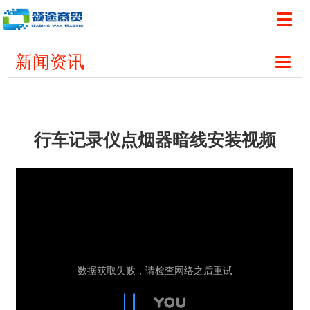
切
1
2
3
换
导
新闻资讯
航
切
换
导
航
行车记录仪点烟器暗线安装视频